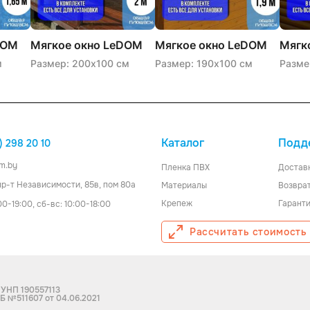
разработанного
для
мягких
окон.
DOM
Мягкое окно LeDOM
Мягкое окно LeDOM
Мягк
рс
200×100 см на
190х100 см на малой
140х
м
Размер: 200х100 см
Размер: 190х100 см
Разме
Где
ремешке
поворотной скобе
боль
применяется
скоб
и
зачем?
Каталог
Подд
) 298 20 10
Используется
как
мягкое
m.by
Пленка ПВХ
Достав
стекло
 пр-т Независимости, 85в, пом 80а
Материалы
Возврат
для
беседки,
Крепеж
Гарант
00-19:00, сб-вс: 10:00-18:00
террасы,
веранды,
Рассчитать стоимость
кафе
.
Не
мутнеет,
не
трескается
 УНП 190557113
на
Б №511607 от 04.06.2021
морозе,