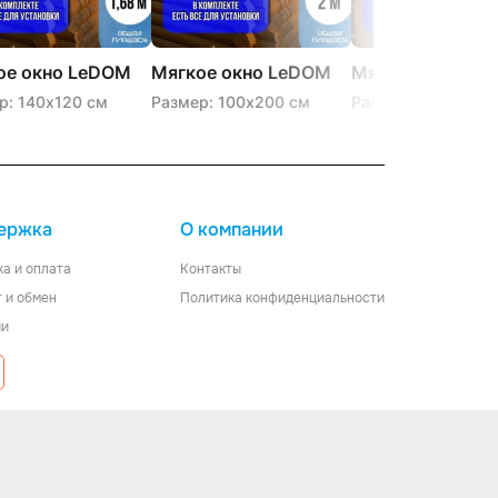
ое окно LeDOM
Мягкое окно LeDOM
Мягкое окно L
120 см на
100х200 см на
160х100 см люв
р: 140х120 см
Размер: 100х200 см
Размер: 160х100 
шой поворотной
большой поворотной
е
скобе
ержка
О компании
ка
и
оплата
Контакты
 и обмен
Политика конфиденциальности
ии