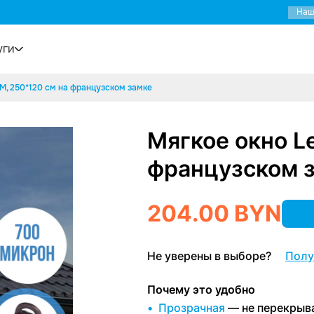
Наш
уги
▼
M, 250*120 см на французском замке
Мягкое окно L
французском 
204.00
BYN
Не уверены в выборе?
Полу
Почему это удобно
Прозрачная
— не перекрыва