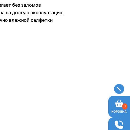
гает без заломов
на на долгую эксплуатацию
чно влажной салфетки
й
0
КОРЗИНА
й