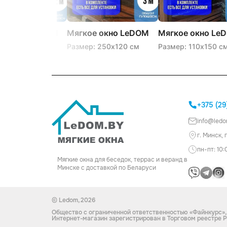
е окно LeDOM
Мягкое окно LeDOM
Мягкое окно Le
00 см на
250×120 см на
110х150 см люве
: 110х200 см
Размер: 250х120 см
Размер: 110х150 с
шой поворотной
ремешке
+375 (29
info@ledo
г. Минск,
пн-пт: 10:
Мягкие окна для беседок, террас и веранд в
Минске с доставкой по Беларуси
© Ledom, 2026
Общество с ограниченной ответственностью «Файнкурс»,
Интернет-магазин зарегистрирован в Торговом реестре Р