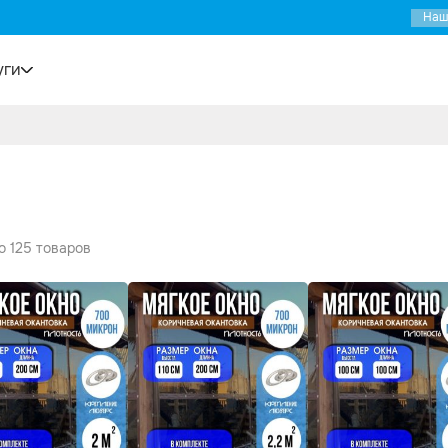
Наш
уги
▼
о 125 товаров