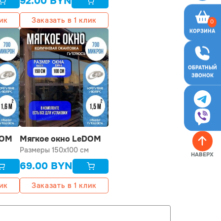
92.00
BYN
лик
Заказать в 1 клик
0
КОРЗИНА
ОБРАТНЫЙ
ЗВОНОК
DOM
Мягкое окно LeDOM
рс
150х100 см люверс
Размеры 150x100 см
69.00
BYN
лик
Заказать в 1 клик