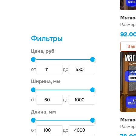
Мягко
100х2
Размер
92.0
Фильтры
Зак
Цена, руб
от
до
Ширина, мм
от
до
Длина, мм
Мягко
100х1
Размер
от
до
повор