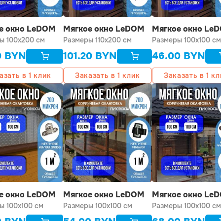
е окно LeDOM
Мягкое окно LeDOM
Мягкое окно Le
00 см люверс
ы 100x200 см
110х200 см люверс
Размеры 110x200 см
100х100 см люве
Размеры 100x100 см
0
BYN
101.20
BYN
46.00
BYN
азать в 1 клик
Заказать в 1 клик
Заказать в 1 к
е окно LeDOM
Мягкое окно LeDOM
Мягкое окно Le
00 см на малой
ы 100x100 см
100х100 см на
Размеры 100x100 см
100х100 см на
Размеры 100x100 см
отной скобе
ремешке
французском за