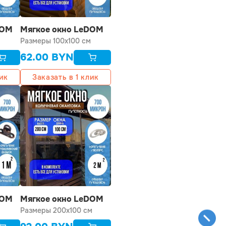
DOM
Мягкое окно LeDOM
рс
100х100 см на
Размеры 100x100 см
большой поворотной
62.00
BYN
скобе
лик
Заказать в 1 клик
DOM
Мягкое окно LeDOM
200х100 см люверс
Размеры 200x100 см
мке