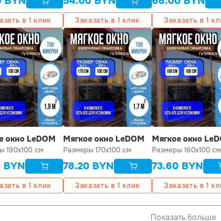
0
BYN
54.00
BYN
68.00
BYN
азать в 1 клик
Заказать в 1 клик
Заказать в 1 к
е окно LeDOM
Мягкое окно LeDOM
Мягкое окно Le
00 см люверс
ы 190x100 см
170х100 см люверс
Размеры 170x100 см
160х100 см люве
Размеры 160x100 см
0
BYN
78.20
BYN
73.60
BYN
азать в 1 клик
Заказать в 1 клик
Заказать в 1 к
Показать больше