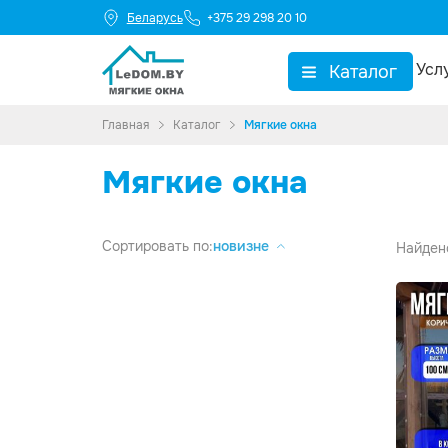
Беларусь
+375 29 298 20 10
Усл
Каталог
▼
Главная
Каталог
Мягкие окна
Мягкие окна
Сортировать
по:
новизне
Найден