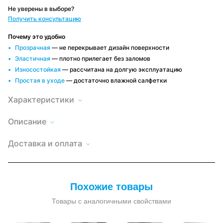
Не уверены в выборе?
Получить консультацию
Почему это удобно
Прозрачная
— не перекрывает дизайн поверхности
Эластичная
— плотно прилегает без заломов
Износостойкая
— рассчитана на долгую эксплуатацию
Простая в уходе
— достаточно влажной салфетки
Характеристики
Описание
Мягкое
окно
Высота
Доставка
150
LeDOM
по
Доставка и оплата
150х100
Минску и
Длина
100
см
РБ
люверс
Быстро и
Оплата
Материал
поливинилхлорид
удобно,
—
удобным
пленки
(ПВХ)
условия
прозрачная
способом
зависят от
пленка
Наличный и
Рекомендуемая
заказа
от -30 до
ПВХ,
безналичный
температура
+60 °С
Похожие товары
расчет, по
крепление
эксплуатации
договору
люверс
Тип пленки
Товары с аналогичными свойствами
прозрачная
Прочные
и
Толщина
700 мкр
прозрачные
материала
мягкие
пленки