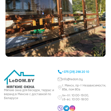
+375 (29) 298 20 10
info@ledom.by
г. Минск, пр-т Независимости,
85в, пом 80а
Мягкие окна для беседок, террас и
веранд в Минске с доставкой по
пн-пт: 10:00-19:00,
Беларуси
сб-вс: 10:00-18:00