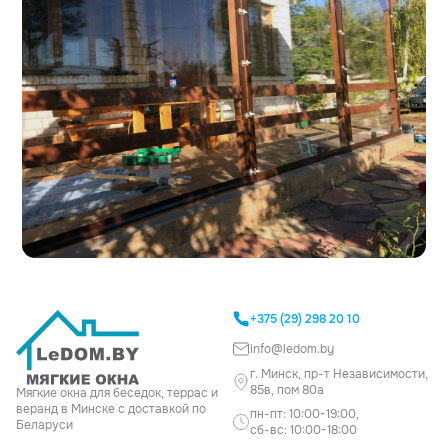
+375 (29) 298 20 10
info@ledom.by
г. Минск, пр-т Независимости,
85в, пом 80а
Мягкие окна для беседок, террас и
веранд в Минске с доставкой по
пн-пт: 10:00-19:00,
Беларуси
сб-вс: 10:00-18:00