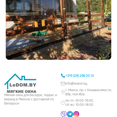
+375 (29) 298 20 10
info@ledom.by
г. Минск, пр-т Независимости,
85в, пом 80а
Мягкие окна для беседок, террас и
веранд в Минске с доставкой по
пн-пт: 10:00-19:00,
Беларуси
сб-вс: 10:00-18:00