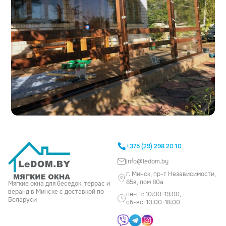
+375 (29) 298 20 10
info@ledom.by
г. Минск, пр-т Независимости,
85в, пом 80а
Мягкие окна для беседок, террас и
веранд в Минске с доставкой по
пн-пт: 10:00-19:00,
Беларуси
сб-вс: 10:00-18:00