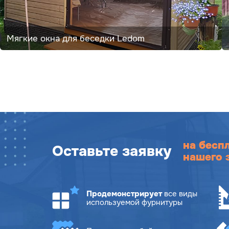
Мягкие окна для беседки Ledom
на бесп
Оставьте заявку
нашего 
Продемонстрирует
все виды
используемой фурнитуры