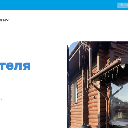
Наш
уги
▼
теля
²