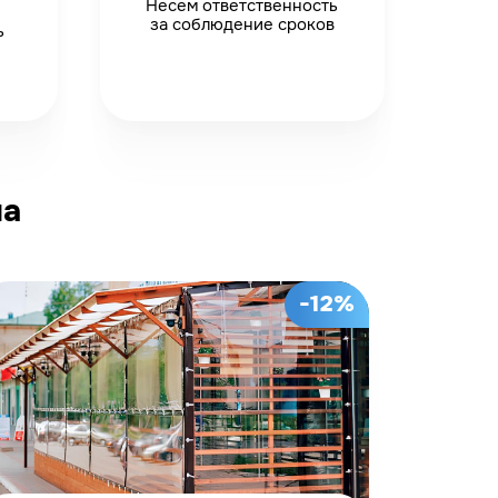
Несем ответственность
за соблюдение сроков
ь
на
-12%