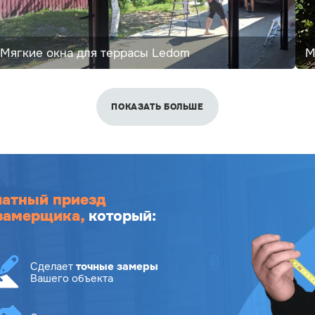
Мягкие окна для террасы Ledom
М
ПОКАЗАТЬ БОЛЬШЕ
латный приезд
замерщика,
который:
Сделает
точные замеры
Вашего объекта