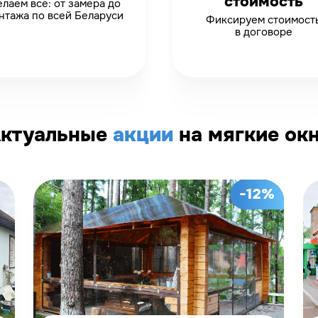
стоимость
лаем все: от замера до
нтажа по всей Беларуси
Фиксируем стоимост
в договоре
ктуальные
акции
на мягкие ок
-12%