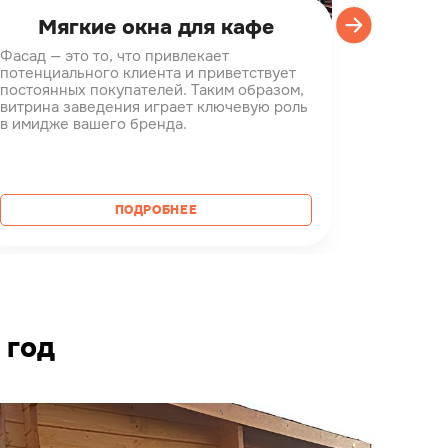
Мягкие окна для кафе
Проз
Фасад — это то, что привлекает
Терраса 
потенциального клиента и приветствует
дворе, н
постоянных покупателей. Таким образом,
предназн
витрина заведения играет ключевую роль
погоду. 
в имидже вашего бренда.
строится
использу
расслаби
одному и
ПОДРОБНЕЕ
 год