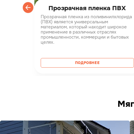
ранды
Прозрачная пленка ПВХ
ранство
Прозрачная пленка из поливинилхлорида
ьей или
(ПВХ) является универсальным
как
материалом, который находит широкое
ля.
применение в различных отраслях
как
промышленности, коммерции и бытовых
огоды
целях.
ться
ПОДРОБНЕЕ
Мяг