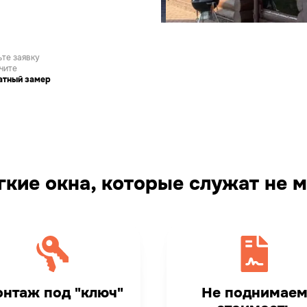
те заявку
чите
атный замер
кие окна, которые служат не м
нтаж под "ключ"
Не поднимае