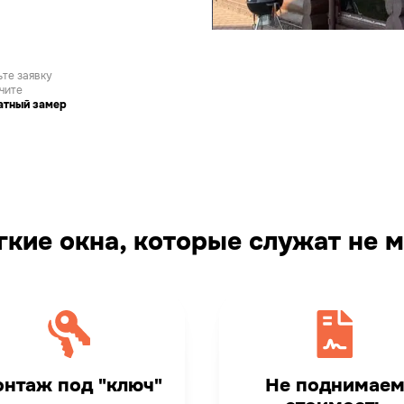
те заявку
чите
атный замер
кие окна, которые служат не м
нтаж под "ключ"
Не поднимае