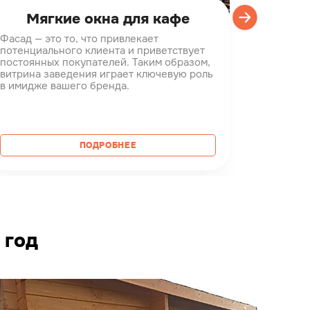
Мягкие окна для кафе
Проз
Фасад — это то, что привлекает
Терраса 
потенциального клиента и приветствует
дворе, н
постоянных покупателей. Таким образом,
предназн
витрина заведения играет ключевую роль
погоду. 
в имидже вашего бренда.
строится
использу
расслаби
одному и
ПОДРОБНЕЕ
 год