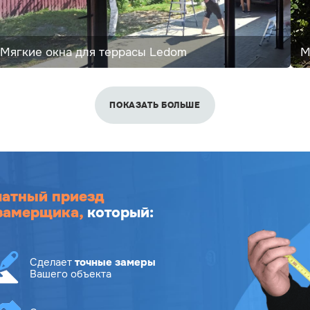
Мягкие окна для террасы Ledom
М
ПОКАЗАТЬ БОЛЬШЕ
латный приезд
замерщика,
который:
Сделает
точные замеры
Вашего объекта