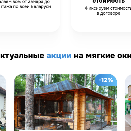
стоимость
лаем все: от замера до
нтажа по всей Беларуси
Фиксируем стоимост
в договоре
ктуальные
акции
на мягкие ок
-12%