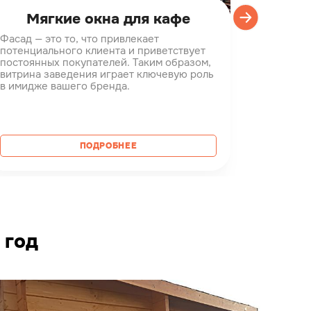
Мягкие окна для кафе
Проз
Фасад — это то, что привлекает
Терраса 
потенциального клиента и приветствует
дворе, н
постоянных покупателей. Таким образом,
предназн
витрина заведения играет ключевую роль
погоду. 
в имидже вашего бренда.
строится
использу
расслаби
одному и
ПОДРОБНЕЕ
 год