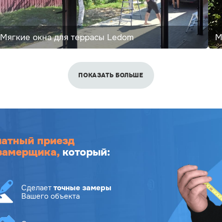
Мягкие окна для террасы Ledom
М
ПОКАЗАТЬ БОЛЬШЕ
латный приезд
замерщика,
который:
Сделает
точные замеры
Вашего объекта