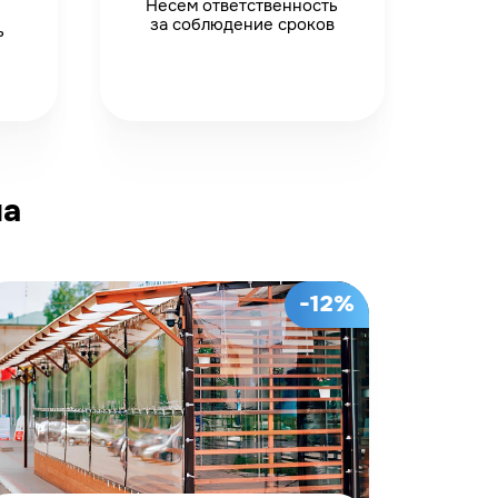
Несем ответственность
за соблюдение сроков
ь
на
-12%