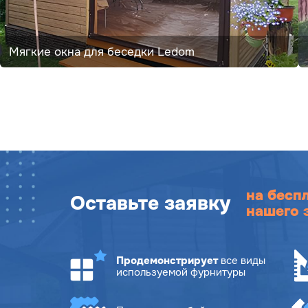
Мягкие окна для беседки Ledom
на бесп
Оставьте заявку
нашего 
Продемонстрирует
все виды
используемой фурнитуры