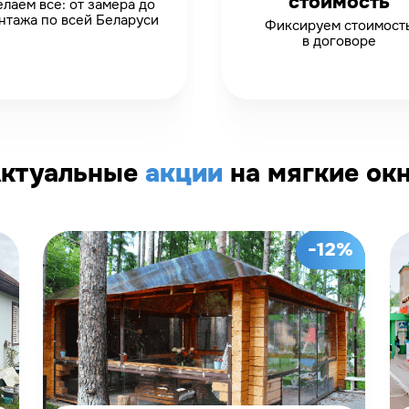
стоимость
лаем все: от замера до
нтажа по всей Беларуси
Фиксируем стоимост
в договоре
ктуальные
акции
на мягкие ок
-12%