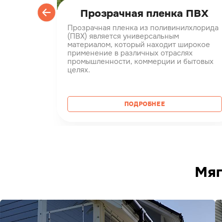
ранды
Прозрачная пленка ПВХ
ранство
Прозрачная пленка из поливинилхлорида
ьей или
(ПВХ) является универсальным
как
материалом, который находит широкое
ля.
применение в различных отраслях
как
промышленности, коммерции и бытовых
огоды
целях.
ться
ПОДРОБНЕЕ
Мяг