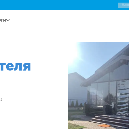
Наш
уги
▼
теля
²