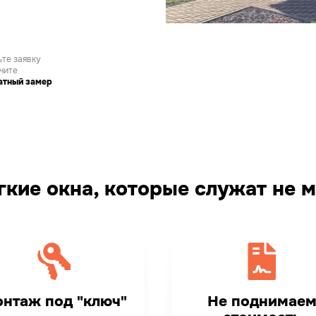
те заявку
чите
атный замер
кие окна, которые служат не м
нтаж под "ключ"
Не поднимае