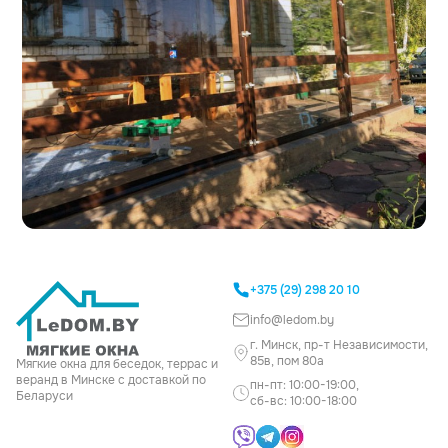
+375 (29) 298 20 10
info@ledom.by
г. Минск, пр-т Независимости,
85в, пом 80а
Мягкие окна для беседок, террас и
веранд в Минске с доставкой по
пн-пт: 10:00-19:00,
Беларуси
сб-вс: 10:00-18:00