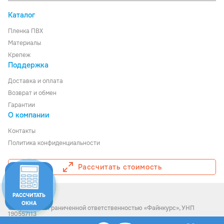
Каталог
Пленка ПВХ
Материалы
Крепеж
Поддержка
Доставка
и
оплата
Возврат и обмен
Гарантии
О компании
Контакты
Политика конфиденциальности
Рассчитать стоимость
РАССЧИТАТЬ
© Ledom, 2026
ОКНА
Общество с ограниченной ответственностью «Файнкурс», УНП
190557113
Интернет-магазин зарегистрирован в Торговом реестре РБ №511607