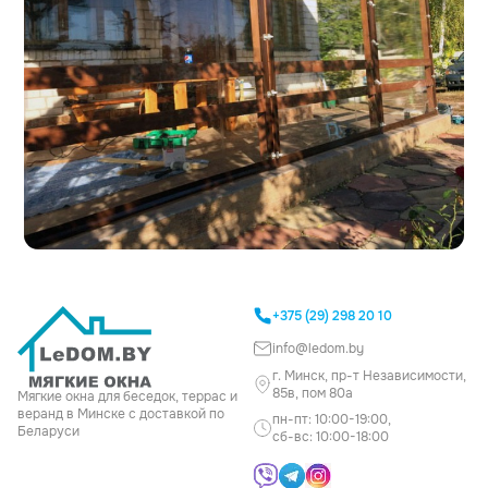
+375 (29) 298 20 10
info@ledom.by
г. Минск, пр-т Независимости,
85в, пом 80а
Мягкие окна для беседок, террас и
веранд в Минске с доставкой по
пн-пт: 10:00-19:00,
Беларуси
сб-вс: 10:00-18:00