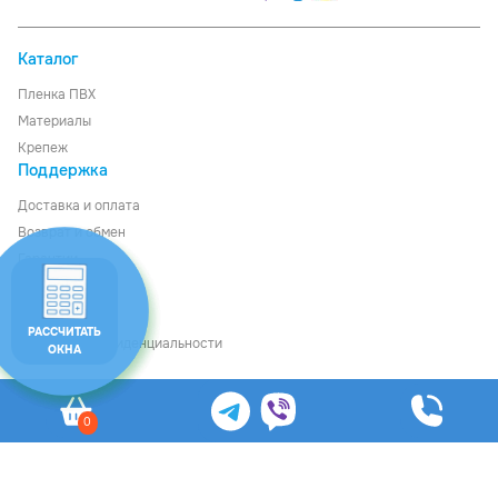
Каталог
Пленка ПВХ
Материалы
Крепеж
Поддержка
Доставка
и
оплата
Возврат и обмен
Гарантии
О компании
Контакты
РАССЧИТАТЬ
Политика конфиденциальности
ОКНА
Рассчитать стоимость
0
© Ledom, 2026
Общество с ограниченной ответственностью «Файнкурс», УНП