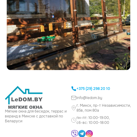
+375 (29) 298 20 10
info@ledom.by
г. Минск, пр-т Независимости,
85в, пом 80а
Мягкие окна для беседок, террас и
веранд в Минске с доставкой по
пн-пт: 10:00-19:00,
Беларуси
сб-вс: 10:00-18:00