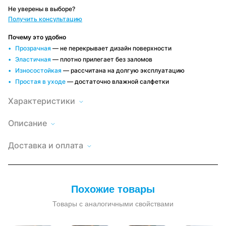
Не уверены в выборе?
Получить консультацию
Почему это удобно
Прозрачная
— не перекрывает дизайн поверхности
Эластичная
— плотно прилегает без заломов
Износостойкая
— рассчитана на долгую эксплуатацию
Простая в уходе
— достаточно влажной салфетки
Характеристики
Описание
Мягкое
окно
Высота
Доставка
250
LeDOM
по
Доставка и оплата
250х120
Минску и
Длина
120
см
РБ
люверс
Быстро и
Оплата
Материал
поливинилхлорид
удобно,
—
удобным
пленки
(ПВХ)
условия
прозрачная
способом
зависят от
пленка
Наличный и
Рекомендуемая
заказа
от -30 до
ПВХ,
безналичный
температура
+60 °С
Похожие товары
расчет, по
крепление
эксплуатации
договору
люверс
Тип пленки
Товары с аналогичными свойствами
прозрачная
Прочные
и
Толщина
700 мкр
прозрачные
материала
мягкие
пленки