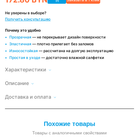
Не уверены в выборе?
Получить консультацию
Почему это удобно
Прозрачная
— не перекрывает дизайн поверхности
Эластичная
— плотно прилегает без заломов
Износостойкая
— рассчитана на долгую эксплуатацию
Простая в уходе
— достаточно влажной салфетки
Характеристики
Описание
Мягкое
окно
Высота
Доставка
160
LeDOM
по
Доставка и оплата
160х150
Минску и
Длина
150
см
РБ
на
Быстро и
Оплата
Цвет
коричневый
удобно,
французском
удобным
окантовки
условия
замке
способом
зависят от
—
Наличный и
Форма
заказа
круглая
прозрачная
безналичный
люверса
Похожие товары
расчет, по
пленка
договору
ПВХ,
Крепление
Французский
крепление
Товары с аналогичными свойствами
замок
французский
замок
Материал