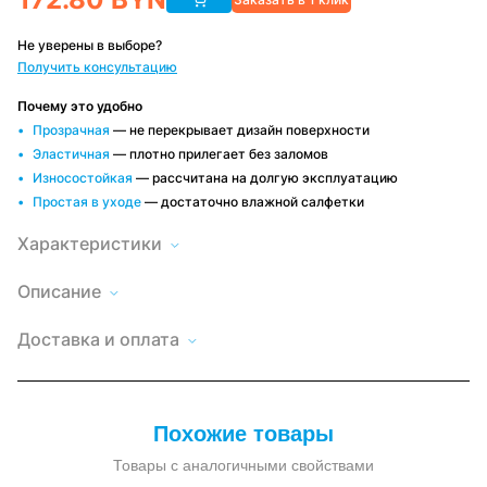
Не уверены в выборе?
Получить консультацию
Почему это удобно
Прозрачная
— не перекрывает дизайн поверхности
Эластичная
— плотно прилегает без заломов
Износостойкая
— рассчитана на долгую эксплуатацию
Простая в уходе
— достаточно влажной салфетки
Характеристики
Описание
Мягкое
окно
Высота
Доставка
200
LeDOM
по
Доставка и оплата
20х120
Минску и
Длина
120
см
РБ
на
Быстро и
Оплата
Цвет
коричневый
удобно,
французском
удобным
окантовки
условия
замке
способом
зависят от
—
Наличный и
Форма
заказа
круглая
прозрачная
безналичный
люверса
Похожие товары
расчет, по
пленка
договору
ПВХ,
Крепеж в
есть
крепление
комплекте
Товары с аналогичными свойствами
французский
замок