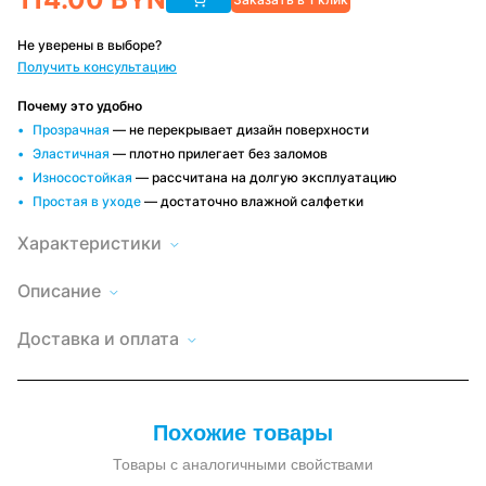
Не уверены в выборе?
Получить консультацию
Почему это удобно
Прозрачная
— не перекрывает дизайн поверхности
Эластичная
— плотно прилегает без заломов
Износостойкая
— рассчитана на долгую эксплуатацию
Простая в уходе
— достаточно влажной салфетки
Характеристики
Описание
Гибкое
стекло
Высота
Доставка
120
LegGlasse
по
Доставка и оплата
120×500
Минску и
Длина
500
см
РБ
—
Быстро и
Оплата
Материал
поливинилхлорид
удобно,
прозрачная
удобным
пленки
(ПВХ)
условия
пленка
способом
зависят от
ПВХ
Наличный и
Рекомендуемая
заказа
от -30 до
безналичный
температура
+60 °С
Похожие товары
Прозрачная
расчет, по
эксплуатации
ПВХ
договору
плёнка
Тип пленки
Товары с аналогичными свойствами
прозрачная
для
мягких