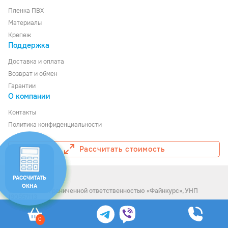
для
Пленка ПВХ
беседки
или
Материалы
гибкое
стекло
Крепеж
для
теплиц.
Поддержка
Не
мутнеет,
не
Доставка
и
оплата
трескается
на
Возврат и обмен
морозе,
легко
Гарантии
режется
О компании
и
монтируется..
Контакты
Политика конфиденциальности
Рассчитать стоимость
© Ledom, 2026
РАССЧИТАТЬ
ОКНА
Общество с ограниченной ответственностью «Файнкурс», УНП
190557113
Интернет-магазин зарегистрирован в Торговом реестре РБ №511607
от 04.06.2021
0