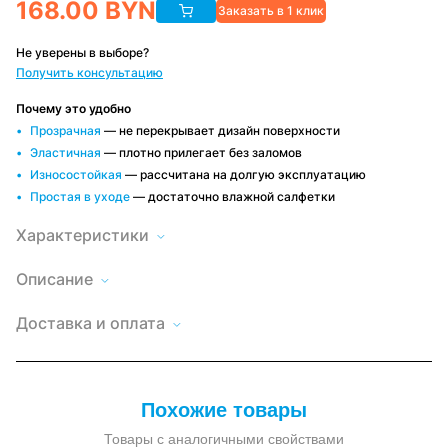
168.00
BYN
Заказать в 1 клик
Не уверены в выборе?
Получить консультацию
Почему это удобно
Прозрачная
— не перекрывает дизайн поверхности
Эластичная
— плотно прилегает без заломов
Износостойкая
— рассчитана на долгую эксплуатацию
Простая в уходе
— достаточно влажной салфетки
Характеристики
Описание
Гибкое
стекло
Высота
Доставка
140
LegGlasse
по
Доставка и оплата
140×500
Минску и
Длина
500
см
РБ
—
Быстро и
Оплата
Материал
поливинилхлорид
удобно,
тонированная
удобным
пленки
(ПВХ)
условия
пленка
способом
зависят от
ПВХ
Наличный и
Рекомендуемая
заказа
от -30 до
безналичный
температура
+60 °С
Похожие товары
Тонированная
расчет, по
эксплуатации
ПВХ
договору
плёнка
Тип пленки
Товары с аналогичными свойствами
тонированная
для