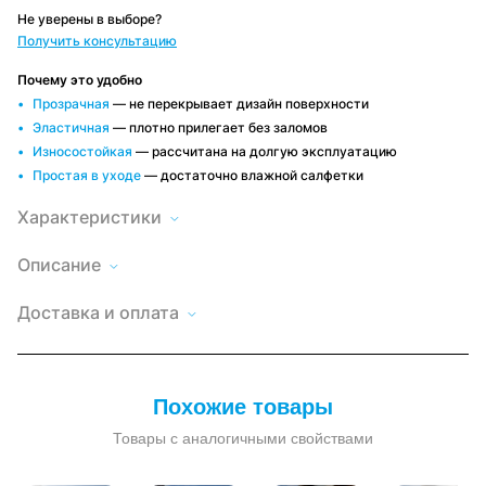
Не уверены в выборе?
Получить консультацию
Почему это удобно
Прозрачная
— не перекрывает дизайн поверхности
Эластичная
— плотно прилегает без заломов
Износостойкая
— рассчитана на долгую эксплуатацию
Простая в уходе
— достаточно влажной салфетки
Характеристики
Описание
Мягкое
окно
Высота
Доставка
110
LeDOM
по
Доставка и оплата
110х150
Минску и
Длина
150
см
РБ
люверс
Быстро и
Оплата
Материал
поливинилхлорид
удобно,
—
удобным
пленки
(ПВХ)
условия
прозрачная
способом
зависят от
пленка
Наличный и
Рекомендуемая
заказа
от -30 до
ПВХ,
безналичный
температура
+60 °С
Похожие товары
расчет, по
крепление
эксплуатации
договору
люверс
Тип пленки
Товары с аналогичными свойствами
прозрачная
Прочные
и
Крепление
Люверс
прозрачные
мягкие