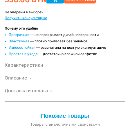
Не уверены в выборе?
Получить консультацию
Почему это удобно
Прозрачная
— не перекрывает дизайн поверхности
Эластичная
— плотно прилегает без заломов
Износостойкая
— рассчитана на долгую эксплуатацию
Простая в уходе
— достаточно влажной салфетки
Характеристики
Описание
Обновите
покрытие
Высота
Доставка
210
теплицы
по
Доставка и оплата
без
Минску и
Длина
800
демонтажа
РБ
торцов!
Быстро и
Оплата
Материал
армированная
удобно,
удобным
пленки
Наш
условия
способом
зависят от
полог
Наличный и
Рекомендуемая
заказа
от -30
из
безналичный
температура
до +60
Похожие товары
армированной
расчет, по
эксплуатации
°С
пленки
договору
300
Толщина
Товары с аналогичными свойствами
380 мкр
мкм
материала
.
пленки