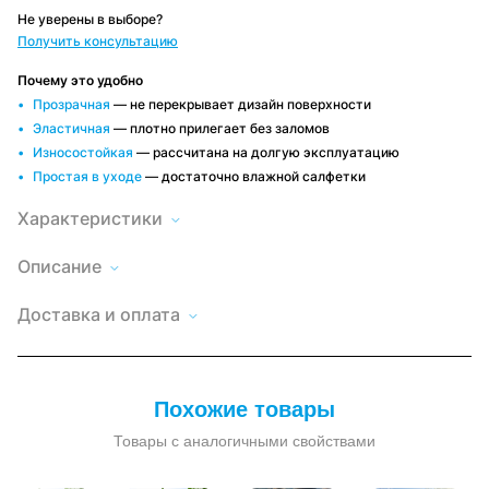
Не уверены в выборе?
Получить консультацию
Почему это удобно
Прозрачная
— не перекрывает дизайн поверхности
Эластичная
— плотно прилегает без заломов
Износостойкая
— рассчитана на долгую эксплуатацию
Простая в уходе
— достаточно влажной салфетки
Характеристики
Описание
Армированная
пленка
Высота
Доставка
200
2×6
по
Доставка и оплата
м
Минску и
Длина
600
РБ
Армированная
Быстро и
Оплата
Рекомендуемая
от
плёнка
удобно,
удобным
температура
-30
плотностью
условия
эксплуатации
способом
до
зависят от
300
Наличный и
заказа
+60
микрон
безналичный
°С
Похожие товары
—
расчет, по
это
договору
Толщина
380 мкр
надёжное
материала
Товары с аналогичными свойствами
решение
пленки
для
защиты
Тип
армированная
теплиц
пленки