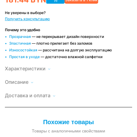
Не уверены в выборе?
Получить консультацию
Почему это удобно
Прозрачная
— не перекрывает дизайн поверхности
Эластичная
— плотно прилегает без заломов
Износостойкая
— рассчитана на долгую эксплуатацию
Простая в уходе
— достаточно влажной салфетки
Характеристики
Описание
Мягкое
окно
Высота
Доставка
240
LeDOM
по
Доставка и оплата
240х120
Минску и
Длина
120
см
РБ
на
Быстро и
Оплата
Цвет
коричневый
удобно,
большой
удобным
окантовки
условия
поворотной
способом
зависят от
скобе
Наличный и
Форма
заказа
круглая
—
безналичный
люверса
Похожие товары
расчет, по
прозрачная
договору
пленка
Крепление
Большая
ПВХ,
Товары с аналогичными свойствами
скоба
крепление
большая
Крепеж в