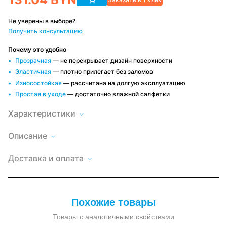
Не уверены в выборе?
Получить консультацию
Почему это удобно
Прозрачная
— не перекрывает дизайн поверхности
Эластичная
— плотно прилегает без заломов
Износостойкая
— рассчитана на долгую эксплуатацию
Простая в уходе
— достаточно влажной салфетки
Характеристики
Описание
Мягкое
окно
Высота
Доставка
230
LeDOM
по
Доставка и оплата
230х120
Минску и
Длина
120
см
РБ
на
Быстро и
Оплата
Цвет
коричневый
удобно,
малой
удобным
окантовки
условия
поворотной
способом
зависят от
скобе
Наличный и
Форма
заказа
круглая
—
безналичный
люверса
Похожие товары
расчет, по
прозрачная
договору
пленка
Крепление
Скоба
ПВХ,
Товары с аналогичными свойствами
крепление
Крепеж в
есть
ремень